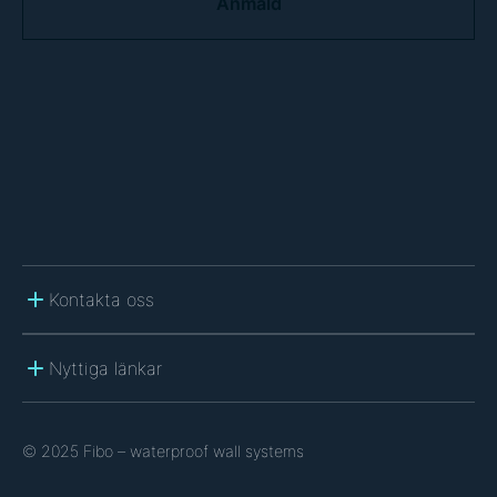
P
T
C
H
A
Kontakta oss
Nyttiga länkar
© 2025 Fibo – waterproof wall systems