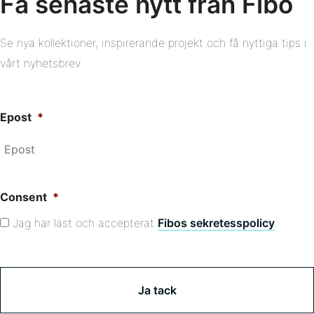
Få senaste nytt från Fibo
Se nya kollektioner, inspirerande projekt och få nyttiga tips i
vårt nyhetsbrev.
Epost
*
Consent
*
Jag har läst och accepterat
Fibos sekretesspolicy
.
C
A
P
T