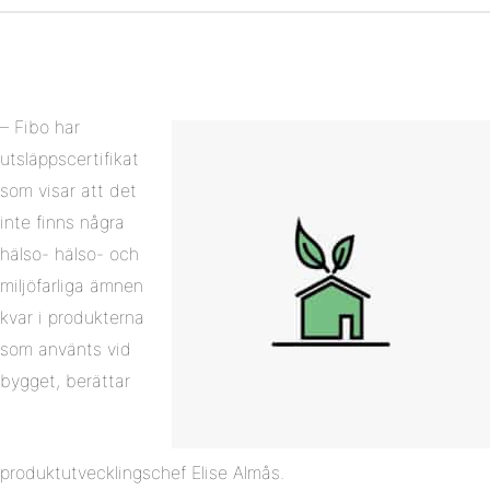
on
Linkedin
– Fibo har
utsläppscertifikat
som visar att det
inte finns några
hälso- hälso- och
miljöfarliga ämnen
kvar i produkterna
som använts vid
bygget, berättar
produktutvecklingschef Elise Almås.