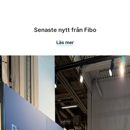
C
H
A
Senaste nytt från Fibo
Läs mer