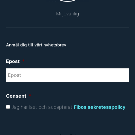
Miljövänlig
Anmäl dig till vårt nyhetsbrev
Epost
*
Consent
*
Jag har läst och accepterat
Fibos sekretesspolicy
.
C
A