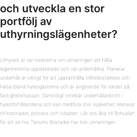
och utveckla en stor
portfölj av
uthyrningslägenheter?
Uthyrare är väl medvetna om utmaningen att hålla
lägenheterna uppdaterade och väl underhållna. Planerat
underhåll är viktigt för att upprätthålla tillfredsställelse och
hälsa bland hyresgästerna och är avgörande för värdet på
fastighetsmassan. Samtidigt innebär underhållavbrott i
hyresförhållandena och kan medföra stor osäkerhet relaterat
till kostnader, process och tidsplan. Låt oss åka till Bohuslän
för att se hur Tanums Bostäder har löst utmaningen.