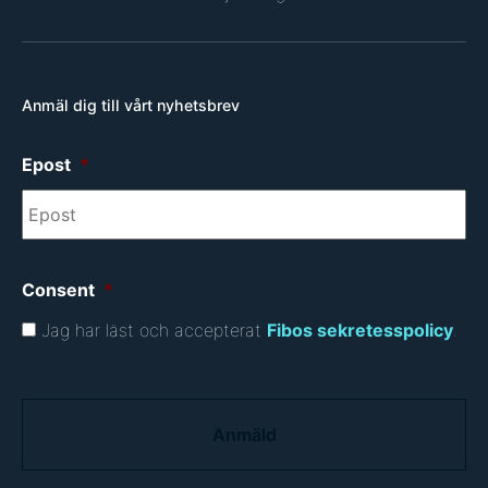
Anmäl dig till vårt nyhetsbrev
Epost
*
Consent
*
Jag har läst och accepterat
Fibos sekretesspolicy
.
C
A
P
T
C