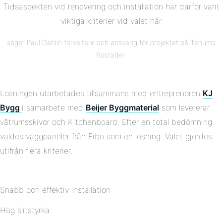
Tidsaspekten vid renovering och installation har därför varit
viktiga kriterier vid valet här
säger Paul Dahlin förvaltare och ansvarig för projektet på Tanums
Bostäder.
Lösningen utarbetades tillsammans med entreprenören
KJ
Bygg
i samarbete med
Beijer Byggmaterial
som levererar
våtrumsskivor och Kitchenboard. Efter en total bedömning
valdes väggpaneler från Fibo som en lösning. Valet gjordes
utifrån flera kriterier.
Snabb och effektiv installation
Hög slitstyrka