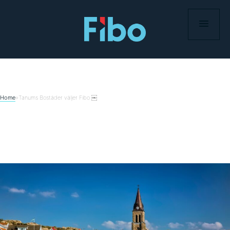
Hoppa
till
innehåll
Home
»
Tanums Bostäder väljer Fibo ￼