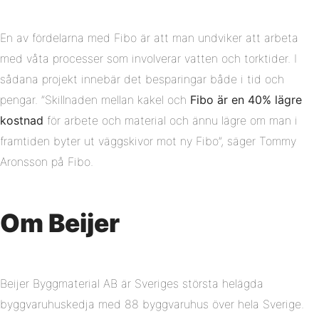
En av fördelarna med Fibo är att man undviker att arbeta
med våta processer som involverar vatten och torktider. I
sådana projekt innebär det besparingar både i tid och
pengar. ”Skillnaden mellan kakel och
Fibo är en 40% lägre
kostnad
för arbete och material och ännu lägre om man i
framtiden byter ut väggskivor mot ny Fibo”, säger Tommy
Aronsson på Fibo.
Om Beijer
Beijer Byggmaterial AB är Sveriges största helägda
byggvaruhuskedja med 88 byggvaruhus över hela Sverige.