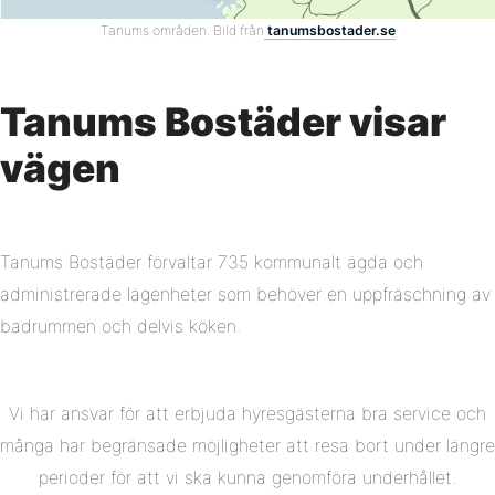
Tanums områden. Bild från
tanumsbostader.se
Tanums Bostäder visar
vägen
Tanums Bostäder förvaltar 735 kommunalt ägda och
administrerade lägenheter som behöver en uppfräschning av
badrummen och delvis köken.
Vi har ansvar för att erbjuda hyresgästerna bra service och
många har begränsade möjligheter att resa bort under längre
perioder för att vi ska kunna genomföra underhållet.