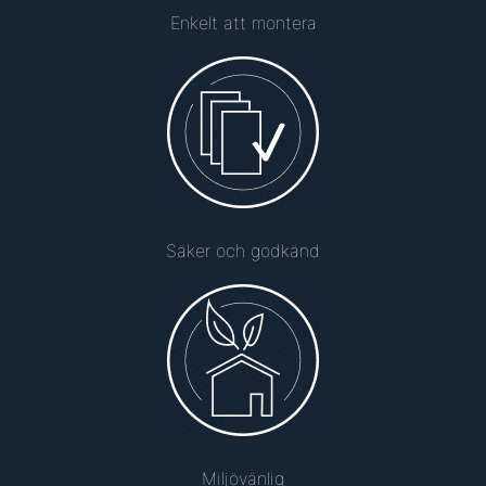
Enkelt att montera
Säker och godkänd
Miljövänlig