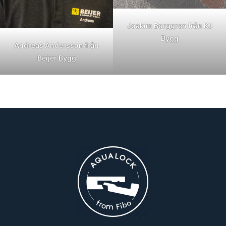
Joakim Borggren från KJ
Bygg
Andreas Andersson från
Beijer Bygg