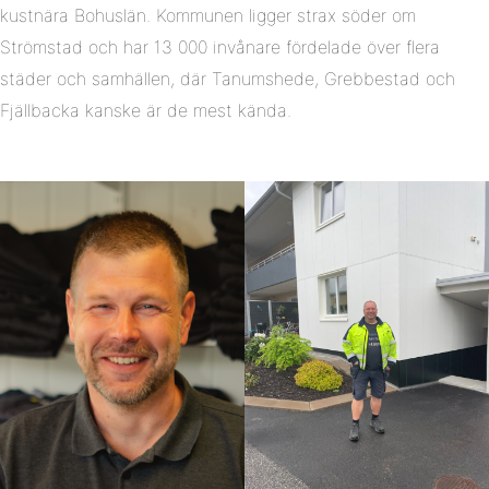
kustnära Bohuslän. Kommunen ligger strax söder om
Strömstad och har 13 000 invånare fördelade över flera
städer och samhällen, där Tanumshede, Grebbestad och
Fjällbacka kanske är de mest kända.