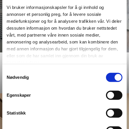
Vi bruker informasjonskapsler for å gi innhold og
annonser et personlig preg, for å levere sosiale
mediefunksjoner og for å analysere trafikken vår. Vi deler
dessuten informasjon om hvordan du bruker nettstedet
vårt, med partnerne våre innen sosiale medier,
annonsering og analysearbeid, som kan kombinere den
med annen informasjon du har gjort tilgjengelig for dem,
eller som de har samlet inn gjennom din bruk av
Denver White är en
Denver White M6030.
tjenestene deres.
klassisk och tidlös design.
Tanums Bostäder –
Samtykkevalg
Tanums Bostäder –
Fjällbacka
Nødvendig
Fjällbacka
Egenskaper
Statistikk