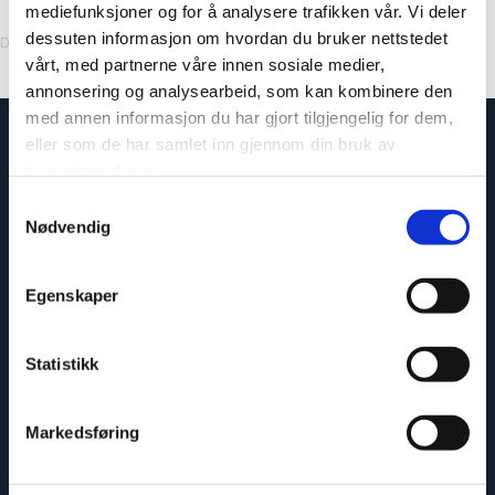
mediefunksjoner og for å analysere trafikken vår. Vi deler
dessuten informasjon om hvordan du bruker nettstedet
Dekorkod: 4001 KM72
vårt, med partnerne våre innen sosiale medier,
annonsering og analysearbeid, som kan kombinere den
med annen informasjon du har gjort tilgjengelig for dem,
eller som de har samlet inn gjennom din bruk av
tjenestene deres.
Samtykkevalg
Nødvendig
Egenskaper
Statistikk
Enkelt att montera
Markedsføring