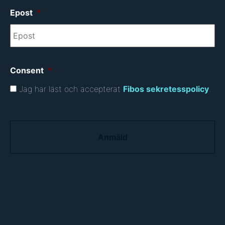
Epost
*
Consent
*
Jag har läst och accepterat
Fibos sekretesspolicy
.
C
A
P
T
C
H
A