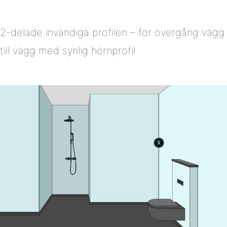
2-delade invändiga profilen – för övergång vägg
till vägg med synlig hörnprofil