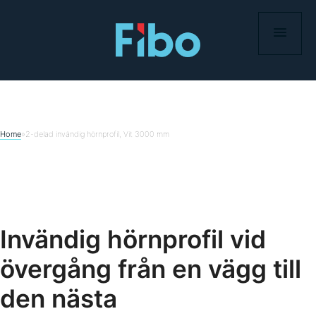
Hoppa
till
innehåll
Home
»
2-delad invändig hörnprofil, Vit 3000 mm
Invändig hörnprofil vid
övergång från en vägg till
den nästa