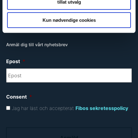
tillat utvalg
Miljövänlig
Kun nødvendige cookies
Anmäl dig till vårt nyhetsbrev
Epost
*
Consent
*
Jag har läst och accepterat
Fibos sekretesspolicy
.
C
A