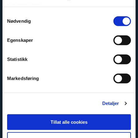
tjenestene deres.
Samtykkevalg
Enkelt att montera
Nødvendig
Egenskaper
Statistikk
Markedsføring
Säker och godkänd
Detaljer
Tillat alle cookies