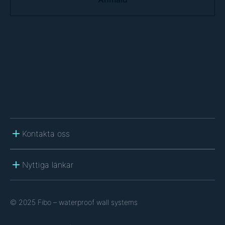
P
T
C
H
A
Kontakta oss
Nyttiga länkar
© 2025 Fibo – waterproof wall systems