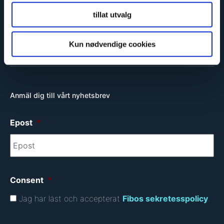
tillat utvalg
Miljövänlig
Kun nødvendige cookies
Anmäl dig till vårt nyhetsbrev
Epost
*
Consent
*
Jag har läst och accepterat
Fibos sekretesspolicy
.