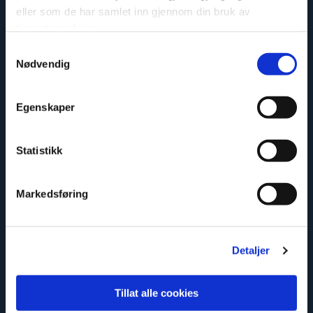
eller som de har samlet inn gjennom din bruk av
tjenestene deres.
Samtykkevalg
Nødvendig
Enkelt att montera
Egenskaper
Statistikk
Markedsføring
Säker och godkänd
Detaljer
Tillat alle cookies