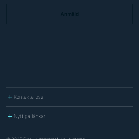
C
A
P
T
C
H
A
Kontakta oss
Nyttiga länkar