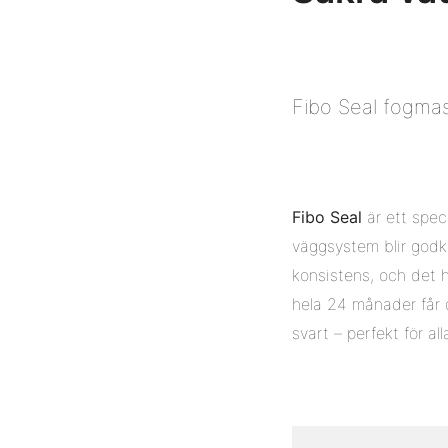
Fibo Seal fogmass
Fibo Seal
är ett spec
väggsystem blir godkä
konsistens, och det 
hela 24 månader får d
svart – perfekt för al