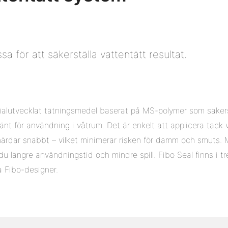
a för att säkerställa vattentätt resultat.
ialutvecklat tätningsmedel baserat på MS-polymer som säkerst
nt för användning i våtrum. Det är enkelt att applicera tack 
härdar snabbt – vilket minimerar risken för damm och smuts. 
u längre användningstid och mindre spill. Fibo Seal finns i tre
la Fibo-designer.