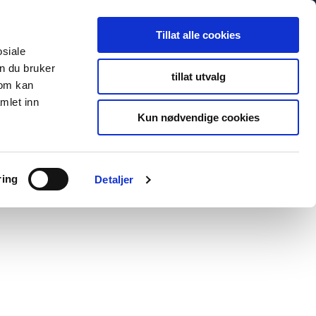
Tillat alle cookies
osiale
n du bruker
tillat utvalg
som kan
mlet inn
Kun nødvendige cookies
ring
Detaljer