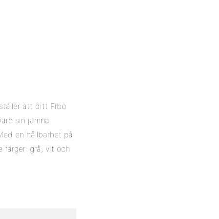
äller att ditt Fibo
vare sin jämna
Med en hållbarhet på
 färger: grå, vit och