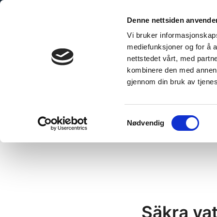
Hoppa
till
Denne nettsiden anvende
innehåll
Vi bruker informasjonskapsl
mediefunksjoner og for å a
nettstedet vårt, med part
kombinere den med annen in
gjennom din bruk av tjene
Home
»
Fibo Seal Svart
Samtykkevalg
Nødvendig
Säkra va