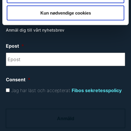
Kun nødvendige cookies
Anmäl dig till vårt nyhetsbrev
Epost
*
Consent
*
Jag har läst och accepterat
Fibos sekretesspolicy
.
C
A
P
T
C