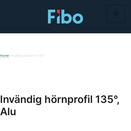
Hoppa
till
innehåll
Home
»
Invändig hörnprofil 135°
Invändig hörnprofil 135°,
Alu