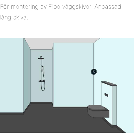
För montering av Fibo väggskivor. Anpassad
lång skiva.