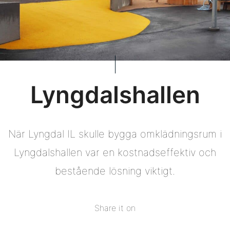
Lyngdalshallen
När Lyngdal IL skulle bygga omklädningsrum i
Lyngdalshallen var en kostnadseffektiv och
bestående lösning viktigt.
Share it on