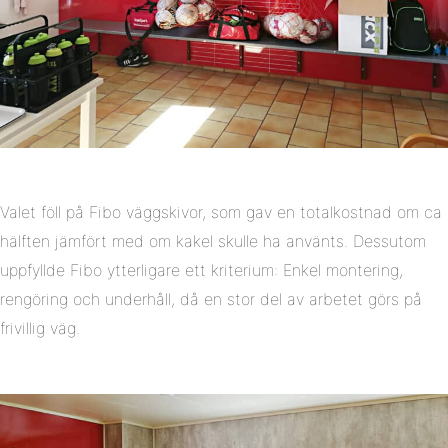
Valet föll på Fibo väggskivor, som gav en totalkostnad om ca
hälften jämfört med om kakel skulle ha använts. Dessutom
uppfyllde Fibo ytterligare ett kriterium: Enkel montering,
rengöring och underhåll, då en stor del av arbetet görs på
frivillig väg.