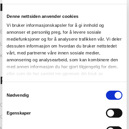
Fördelar
Denne nettsiden anvender cookies
Vi bruker informasjonskapsler for å gi innhold og
Enkel rengöring och enkelt underhåll
annonser et personlig preg, for å levere sosiale
mediefunksjoner og for å analysere trafikken vår. Vi deler
Lång livslängd
dessuten informasjon om hvordan du bruker nettstedet
vårt, med partnerne våre innen sosiale medier,
Kostnadseffektivt
annonsering og analysearbeid, som kan kombinere den
med annen informasjon du har gjort tilgjengelig for dem,
eller som de har samlet inn gjennom din bruk av
Produkt/leverans
tjenestene deres.
Samtykkevalg
Nødvendig
Colour Collection HG Red
Egenskaper
Colour Collection HG Denver White
Marcato – Cracked Cement