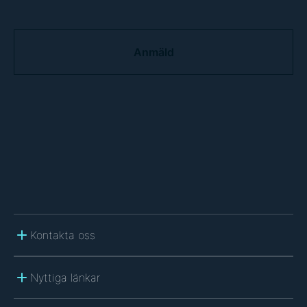
C
A
P
T
C
H
A
Kontakta oss
Nyttiga länkar