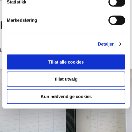
Statistikk
Markedsføring
Kund
Detaljer
Lyngdal Idrottsförening
Tillat alle cookies
tillat utvalg
Kun nødvendige cookies