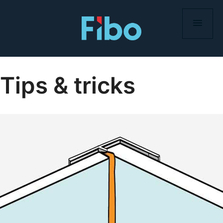
Hoppa
till
innehåll
Tips & tricks