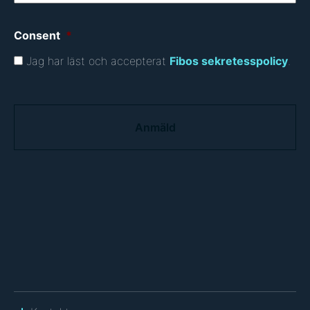
Consent
*
Jag har läst och accepterat
Fibos sekretesspolicy
.
C
A
P
T
C
H
A