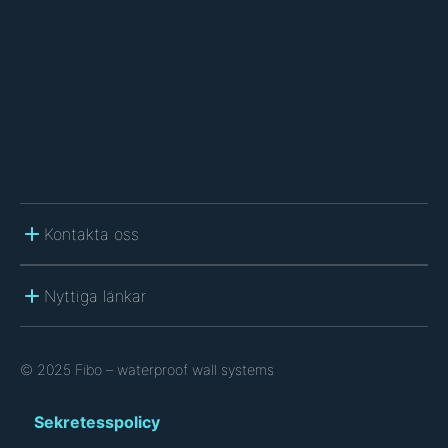
C
H
A
Kontakta oss
Nyttiga länkar
© 2025 Fibo – waterproof wall systems
Sekretesspolicy