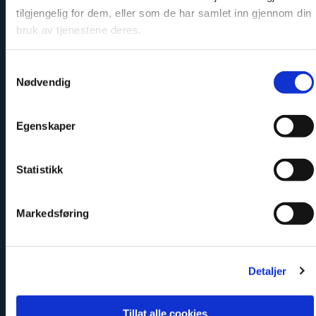
tilgjengelig for dem, eller som de har samlet inn gjennom din
Enkelt att montera
bruk av tjenestene deres.
Samtykkevalg
Nødvendig
Egenskaper
Statistikk
Säker och godkänd
Markedsføring
Detaljer
Tillat alle cookies