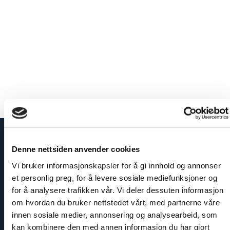
80/2400 mm
a
xtra Matt
gbredd
ngen fog
Denne nettsiden anvender cookies
Vi bruker informasjonskapsler for å gi innhold og annonser
et personlig preg, for å levere sosiale mediefunksjoner og
for å analysere trafikken vår. Vi deler dessuten informasjon
om hvordan du bruker nettstedet vårt, med partnerne våre
innen sosiale medier, annonsering og analysearbeid, som
kan kombinere den med annen informasjon du har gjort