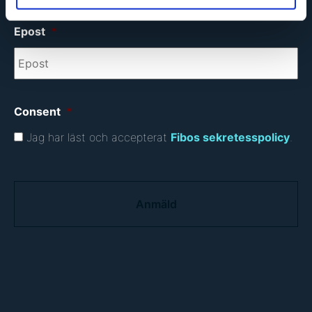
Epost
*
Consent
*
Jag har läst och accepterat
Fibos sekretesspolicy
.
C
A
P
T
C
H
A