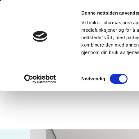
Hoppa
till
Denne nettsiden anvende
innehåll
Vi bruker informasjonskapsl
mediefunksjoner og for å a
nettstedet vårt, med part
kombinere den med annen in
gjennom din bruk av tjene
Home
»
Denver White
Samtykkevalg
Nødvendig