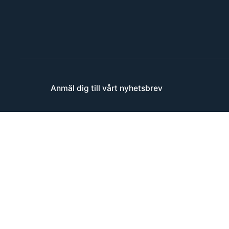
Anmäl dig till vårt nyhetsbrev
Epost
*
Consent
*
Jag har läst och accepterat
Fibos sekretess
C
A