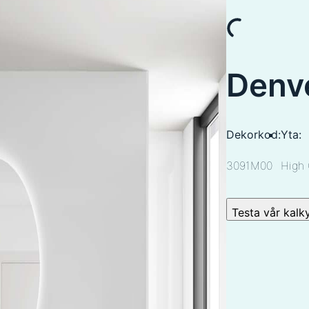
Denv
Dekorkod:
Yta:
3091M00
High 
Testa vår kalk