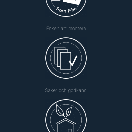
Enkelt att montera
Säker och godkänd