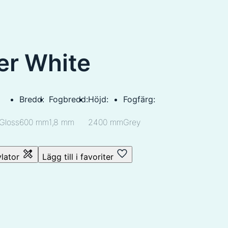
er White
Bredd:
Fogbredd:
Höjd:
Fogfärg:
Gloss
600 mm
1,8 mm
2400 mm
Grey
ylator
Lägg till i favoriter