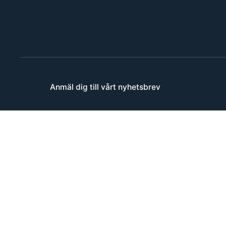
Anmäl dig till vårt nyhetsbrev
Epost
*
Consent
*
Jag har läst och accepterat
Fibos sekretess
C
A