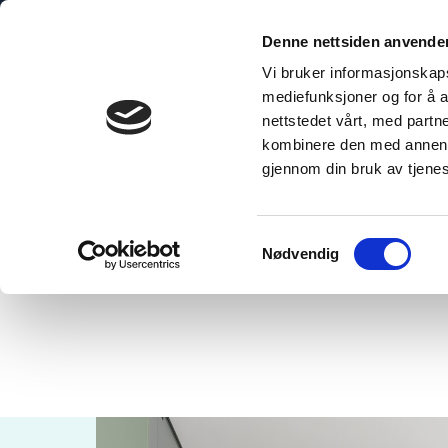
Hoppa
till
Denne nettsiden anvende
innehåll
Vi bruker informasjonskapsl
mediefunksjoner og for å a
nettstedet vårt, med part
kombinere den med annen in
gjennom din bruk av tjene
Home
»
Olivegreen
Samtykkevalg
Nødvendig