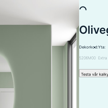
Olive
Dekorkod:
Yta:
5206M00
Extra
Testa vår kalk