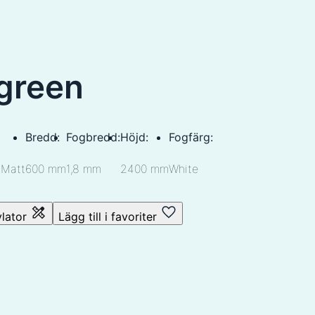
green
Bredd:
Fogbredd:
Höjd:
Fogfärg:
 Matt
600 mm
1,8 mm
2400 mm
White
ylator
Lägg till i favoriter