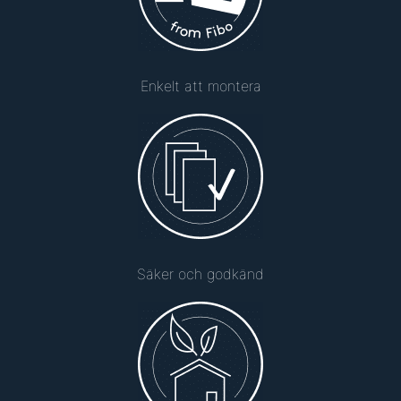
Enkelt att montera
Säker och godkänd