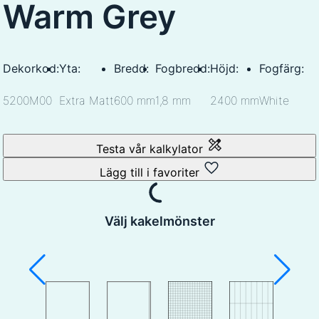
Warm Grey
Dekorkod:
Yta:
Bredd:
Fogbredd:
Höjd:
Fogfärg:
5200M00
Extra Matt
600 mm
1,8 mm
2400 mm
White
Testa vår kalkylator
Lägg till i favoriter
Välj kakelmönster