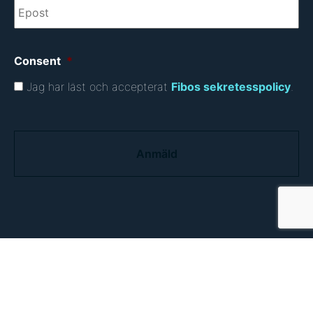
Consent
*
Jag har läst och accepterat
Fibos sekretesspolicy
.
C
A
P
T
C
H
A