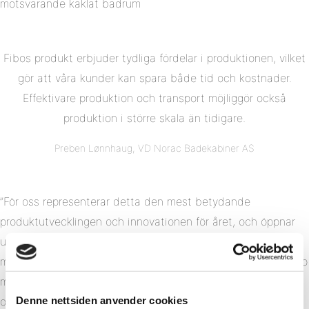
motsvarande kaklat badrum
Fibos produkt erbjuder tydliga fördelar i produktionen, vilket
gör att våra kunder kan spara både tid och kostnader.
Effektivare produktion och transport möjliggör också
produktion i större skala än tidigare.
Preben Lønnhaug, VD Norac Badekabiner AS
”För oss representerar detta den mest betydande
produktutvecklingen och innovationen för året, och öppnar
upp betydande möjligheter inom en snabbt expanderande
marknadssegment. Vi är glada över att vara i ett partnerskap
med Norac, ett norskt företag känt för sin professionalitet
och engagemang för kvalitet,” säger Torleiv Klungland,
Denne nettsiden anvender cookies