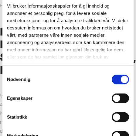
Försäljningschef B2B hos Fibo Norge.
Vi bruker informasjonskapsler for å gi innhold og
annonser et personlig preg, for å levere sosiale
mediefunksjoner og for å analysere trafikken vår. Vi deler
dessuten informasjon om hvordan du bruker nettstedet
Första ordern för Norac
vårt, med partnerne våre innen sosiale medier,
Basic Pod –
annonsering og analysearbeid, som kan kombinere den
med annen informasjon du har gjort tilgjengelig for dem,
Studentlägenheter i Oslo,
eller som de har samlet inn gjennom din bruk av
tjenestene deres.
Norge.
Samtykkevalg
Nødvendig
Vi har redan fått den första ordern för Norac Basic Pod —
Egenskaper
480 enheter avsedda för nytt studentbostadsbygge i Oslo,
Norge.
Läs mer här
(artikel på norska). Den globala
Statistikk
marknaden för badrumspoddar förväntas växa kraftigt under
det nästa decenniet.
Markedsføring