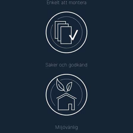
Enkelt att montera
Säker och godkänd
Miljövänlig