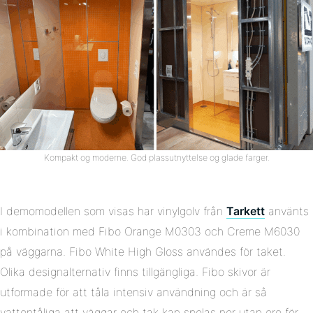
Kompakt og moderne. God plassutnyttelse og glade farger.
I demomodellen som visas har vinylgolv från
Tarkett
använts
i kombination med Fibo Orange M0303 och Creme M6030
på väggarna. Fibo White High Gloss användes för taket.
Olika designalternativ finns tillgängliga. Fibo skivor är
utformade för att tåla intensiv användning och är så
vattentåliga att väggar och tak kan spolas ner utan oro för