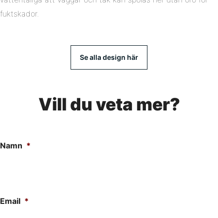
fuktskador.
Se alla design här
Vill du veta mer?
Namn
*
Email
*