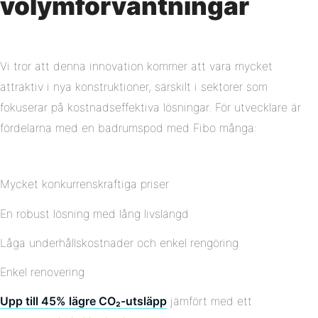
volymförväntningar
Vi tror att denna innovation kommer att vara mycket
attraktiv i nya konstruktioner, särskilt i sektorer som
fokuserar på kostnadseffektiva lösningar. För utvecklare är
fördelarna med en badrumspod med Fibo många:
Mycket konkurrenskraftiga priser
En robust lösning med lång livslängd
Låga underhållskostnader och enkel rengöring
Enkel renovering
Upp till 45% lägre CO₂-utsläpp
jämfört med ett