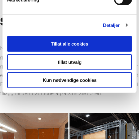
Sintef-certifiering
Detaljer
Tillat alle cookies
Norge har några av världens strängaste byggregler när det
gäller våtrum, och Noracs Basic Pod har certifierats och
tillat utvalg
godkänts för användning i våtrum i Norge av
Sintef
. Detta är
en viktig milstolpe, vilket ger försäkran till alla intressenter att
Kun nødvendige cookies
Fibo är lika kompatibel med offsite tillverkade badrumspods i
tillägg till den traditionella platsinstallationen.