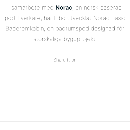
I samarbete med
Norac
, en norsk baserad
podtillverkare, har Fibo utvecklat Norac Basic
Baderomkabin, en badrumspod designad för
storskaliga byggprojekt.
Share it on
Share
on
Share
Facebook
on
Share
Twitter
on
Share
Pinterest
on
Linkedin