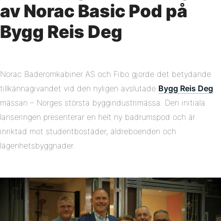
av Norac Basic Pod på
Bygg Reis Deg
Norac Baderomkabiner AS och Fibo gjorde det betydande
tillkännagivandet vid den nyligen avslutade
Bygg Reis Deg
mässan – Norges största byggindustrimässa. Den initiala
lanseringen presenterar en helt ny badrumspod och är
inriktad mot studentbostäder, äldreboenden och
lägenhetsbyggnader.