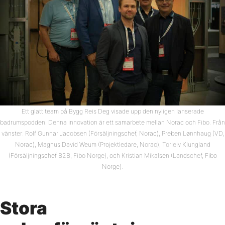
Ett glatt team på Bygg Reis Deg visade upp den nyligen lanserade
badrumspodden. Denna innovation är ett samarbete mellan Norac och Fibo. Från
vänster: Rolf Gunnar Jacobsen (Försäljningschef, Norac), Preben Lønnhaug (VD,
Norac), Magnus David Weum (Projektledare, Norac), Torleiv Klungland
(Försäljningschef B2B, Fibo Norge), och Kristian Mikalsen (Landschef, Fibo
Norge).
Stora