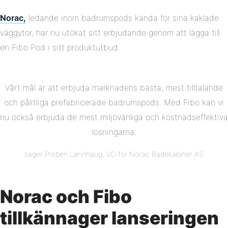
Norac,
ledande inom badrumspods kända för sina kaklade
väggytor, har nu utökat sitt erbjudande genom att lägga till
en Fibo Pod i sitt produktutbud.
Vårt mål är att erbjuda marknadens bästa, mest tilltalande
och pålitliga prefabricerade badrumspods. Med Fibo kan vi
nu också erbjuda de mest miljövänliga och kostnadseffektiva
lösningarna.
säger Preben Lønnhaug, VD för Norac Badekabiner AS
Norac och Fibo
tillkännager lanseringen