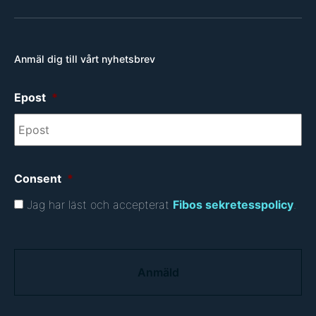
Anmäl dig till vårt nyhetsbrev
Epost
*
Consent
*
Jag har läst och accepterat
Fibos sekretesspolicy
.
C
A
P
T
C
H