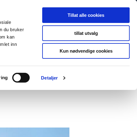
Tillat alle cookies
osiale
n du bruker
tillat utvalg
som kan
mlet inn
Kun nødvendige cookies
ring
Detaljer