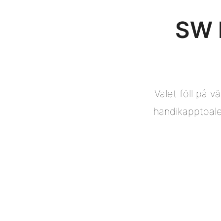
SW 
Valet föll på v
handikapptoale