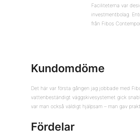
Faciliteterna var des
investmentbolag. En
från Fibos Contempora
Kundomdöme
Det här var första gången jag jobbade med Fibo.
vattenbeständigt väggskivesystemet gick snabbt
var man också väldigt hjälpsam – man gav prakti
Fördelar