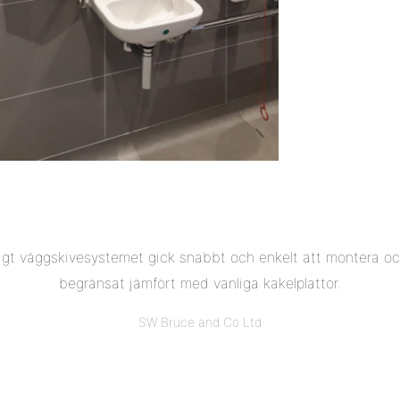
gt väggskivesystemet gick snabbt och enkelt att montera oc
begränsat jämfört med vanliga kakelplattor.
SW Bruce and Co Ltd