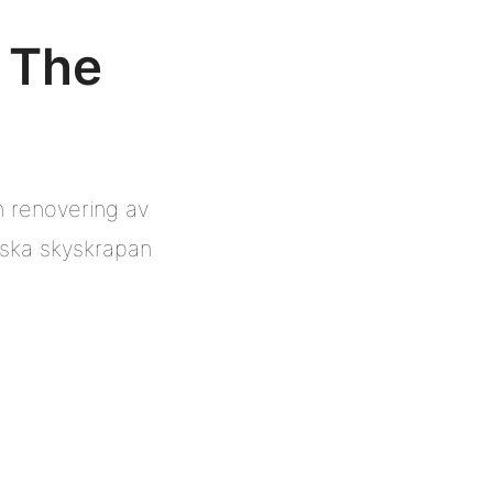
 The
en renovering av
iska skyskrapan