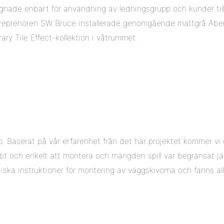
ignade enbart för användning av ledningsgrupp och kunder till 
treprenören SW Bruce installerade genomgående mattgrå Abe
ry Tile Effect-kollektion i våtrummet.
 Baserat på vår erfarenhet från det här projektet kommer vi 
 och enkelt att montera och mängden spill var begränsat jäm
ska instruktioner för montering av väggskivorna och fanns allt