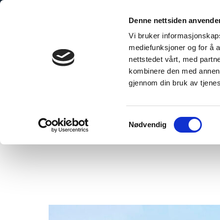
Hoppa
till
Denne nettsiden anvende
innehåll
Vi bruker informasjonskapsl
mediefunksjoner og for å a
nettstedet vårt, med part
kombinere den med annen in
gjennom din bruk av tjene
Home
»
SW Bruce and Co Ltd för The Gherkin
Samtykkevalg
Nødvendig