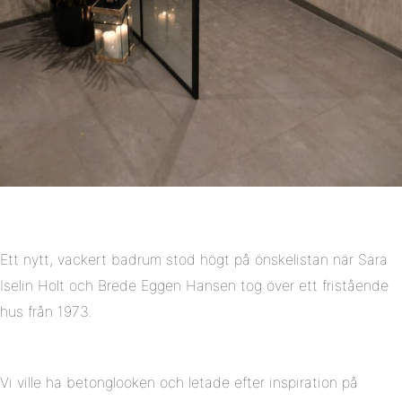
Ett nytt, vackert badrum stod högt på önskelistan när Sara
Iselin Holt och Brede Eggen Hansen tog över ett fristående
hus från 1973.
Vi ville ha betonglooken och letade efter inspiration på