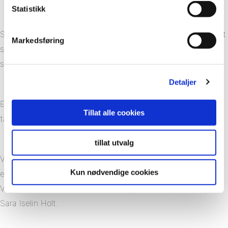
Statistikk
Sara och Brede valde att kombinera badrummet och ett litet
Markedsføring
sovrum för att skapa mer utrymme. Nu kan hela familjen
skryta med dusch, badkar och dubbla handfat.
Detaljer
Ett smalt höghusfönster släpper in dagsljus som stöds av
Tillat alle cookies
takstrålkastare.
tillat utvalg
Vi övervägde också kakel, men valde Fibo väggsystem
Kun nødvendige cookies
eftersom det är lättare om du vill göra ändringar igen.
Väggskivor är både enklare och billigare att byta ut, säger
Sara Iselin Holt.