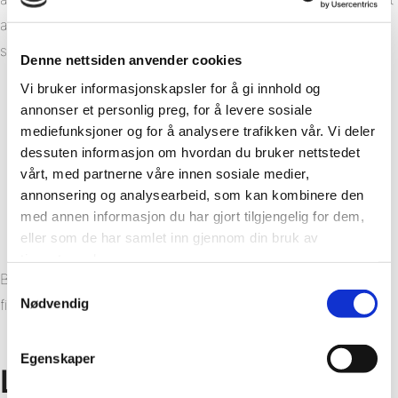
av Fibo-konceptet från den tid han arbetade för ett företag
som renoverade bostäder kom till nytta.
Denne nettsiden anvender cookies
Vi bruker informasjonskapsler for å gi innhold og
annonser et personlig preg, for å levere sosiale
Så länge du får sockelprofilen rakt, fog bara och klicka på
mediefunksjoner og for å analysere trafikken vår. Vi deler
resten av skivorna på plats. Då blir det rätt. Detta händer
dessuten informasjon om hvordan du bruker nettstedet
nästan av sig själv
vårt, med partnerne våre innen sosiale medier,
annonsering og analysearbeid, som kan kombinere den
Brede Eggen Hansen
med annen informasjon du har gjort tilgjengelig for dem,
eller som de har samlet inn gjennom din bruk av
tjenestene deres.
Badrummet är kanske det rummet jag är mest nöjd med. Vi
Samtykkevalg
Nødvendig
fick det precis som vi ville ha det.
Egenskaper
Lättare att ändra stil