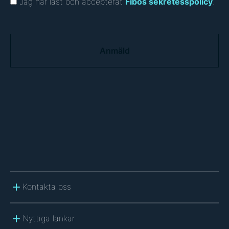
Jag har läst och accepterat
Fibos sekretesspolicy
.
C
A
P
T
C
H
A
Kontakta oss
Nyttiga länkar