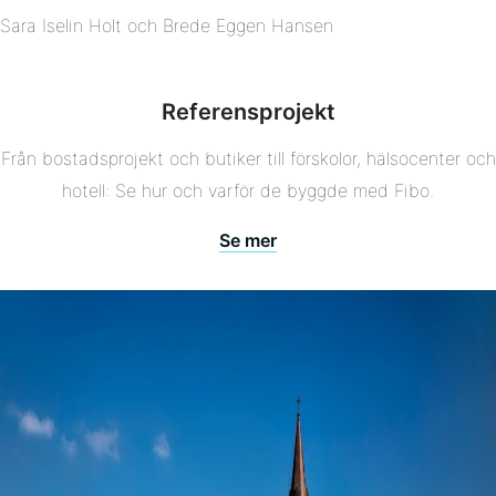
Sara Iselin Holt och Brede Eggen Hansen
Referensprojekt
Från bostadsprojekt och butiker till förskolor, hälsocenter och
hotell: Se hur och varför de byggde med Fibo.
Se mer