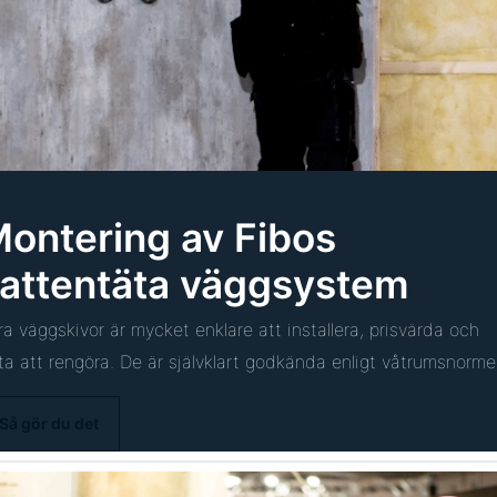
ontering av Fibos
attentäta väggsystem
ra väggskivor är mycket enklare att installera, prisvärda och
tta att rengöra. De är självklart godkända enligt våtrumsnorme
Så gör du det