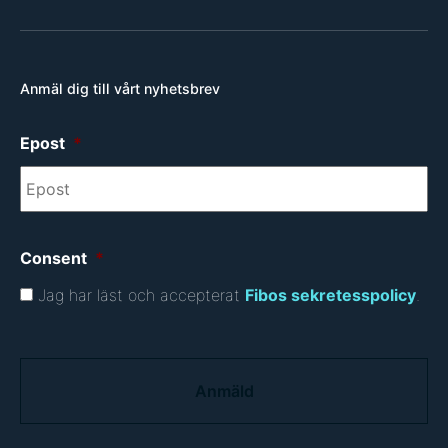
Anmäl dig till vårt nyhetsbrev
Epost
*
Consent
*
Jag har läst och accepterat
Fibos sekretesspolicy
.
C
A
P
T
C