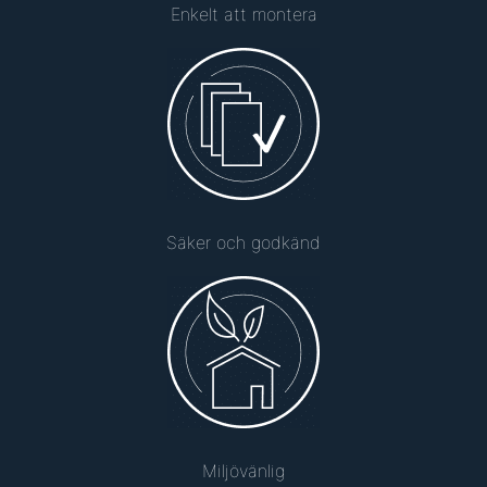
Enkelt att montera
Säker och godkänd
Miljövänlig