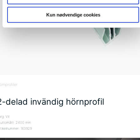
Kun nødvendige cookies
örnprofiler
2-delad invändig hörnprofil
rg: Vit
ruttomått: 2400 mm
rtikelnummer: 163929