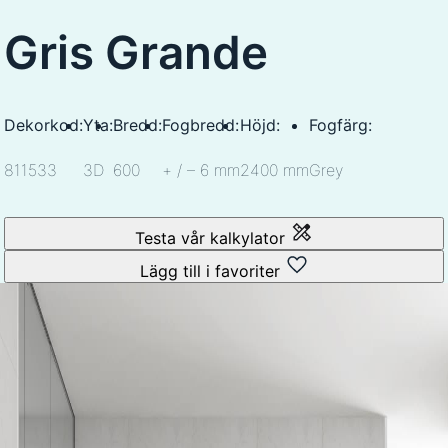
Gris Grande
Dekorkod:
Yta:
Bredd:
Fogbredd:
Höjd:
Fogfärg:
811533
3D
600
+ / – 6 mm
2400 mm
Grey
Testa vår kalkylator
Lägg till i favoriter