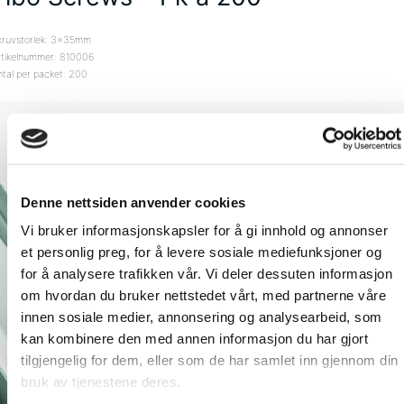
kruvstorlek: 3x35mm
rtikelnummer: 810006
ntal per packet: 200
Denne nettsiden anvender cookies
Vi bruker informasjonskapsler for å gi innhold og annonser
et personlig preg, for å levere sosiale mediefunksjoner og
for å analysere trafikken vår. Vi deler dessuten informasjon
om hvordan du bruker nettstedet vårt, med partnerne våre
innen sosiale medier, annonsering og analysearbeid, som
kan kombinere den med annen informasjon du har gjort
tilgjengelig for dem, eller som de har samlet inn gjennom din
bruk av tjenestene deres.