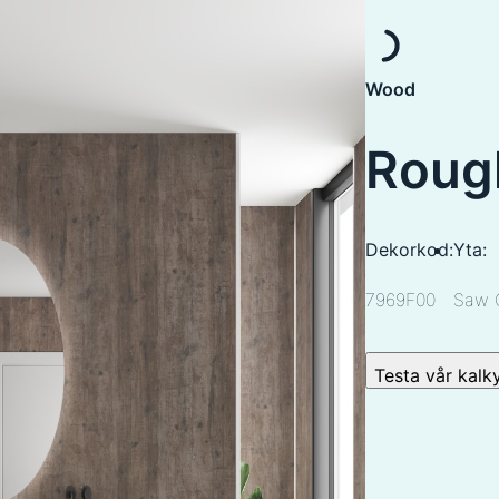
Wood
Roug
Dekorkod:
Yta:
7969F00
Saw 
Testa vår kalk