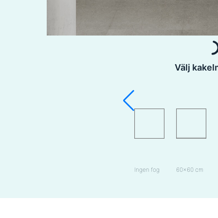
Välj kake
Ingen fog
60×60 cm