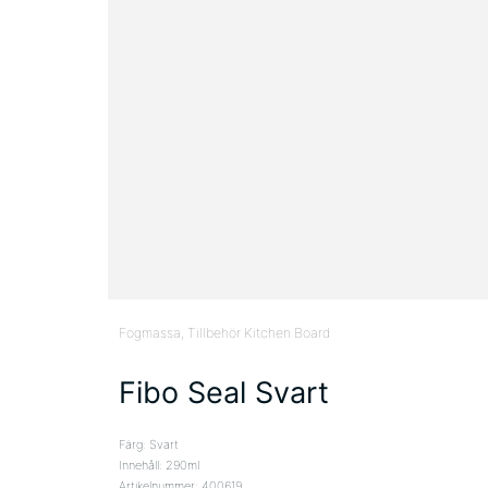
Fogmassa
, Tillbehör Kitchen Board
Fibo Seal Svart
Färg: Svart
Innehåll: 290ml
Artikelnummer: 400619