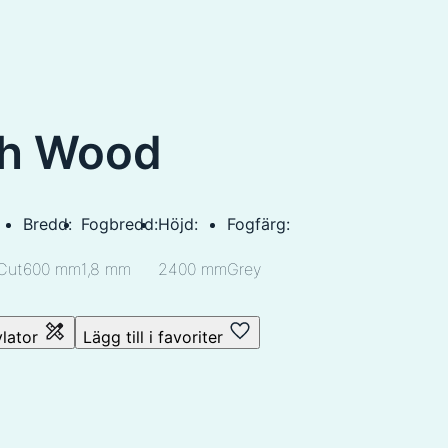
h Wood
Bredd:
Fogbredd:
Höjd:
Fogfärg:
Cut
600 mm
1,8 mm
2400 mm
Grey
ylator
Lägg till i favoriter