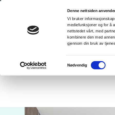
Hoppa
till
Denne nettsiden anvende
innehåll
Vi bruker informasjonskapsl
mediefunksjoner og for å a
nettstedet vårt, med part
kombinere den med annen in
gjennom din bruk av tjene
Home
»
Rough Wood
Samtykkevalg
Nødvendig