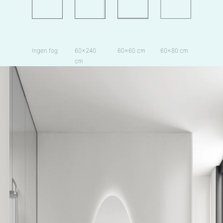
Ingen fog
60×240
60×60 cm
60×80 cm
cm