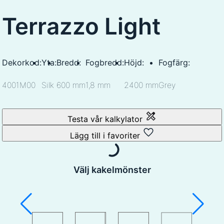
Terrazzo Light
Dekorkod:
Yta:
Bredd:
Fogbredd:
Höjd:
Fogfärg:
4001M00
Silk
600 mm
1,8 mm
2400 mm
Grey
Testa vår kalkylator
Lägg till i favoriter
Välj kakelmönster