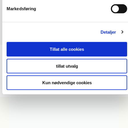
Markedsføring
Detaljer
Tillat alle cookies
Rengöring
, Tillbehör Kitchen Board
tillat utvalg
Fibo Sealing Tools
Kun nødvendige cookies
Artikelnummer: 400582
Antal fogklossar per packet: 2