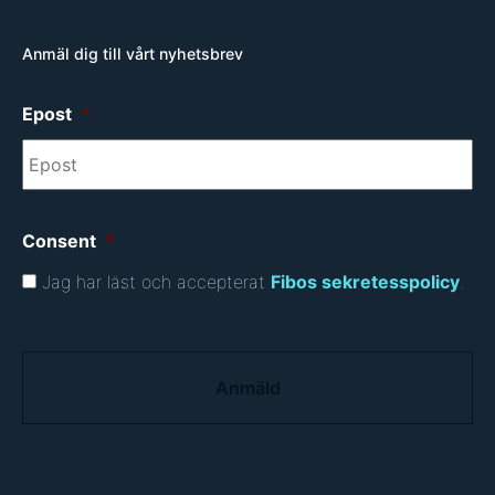
Anmäl dig till vårt nyhetsbrev
Epost
*
Consent
*
Jag har läst och accepterat
Fibos sekretesspolicy
.
C
A
P
T
C
H
A