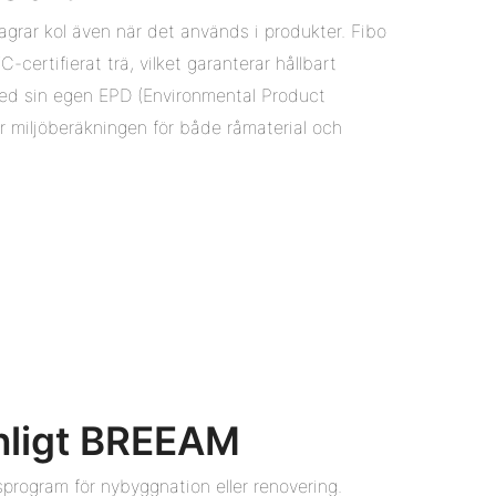
lagrar kol även när det används i produkter. Fibo
-certifierat trä, vilket garanterar hållbart
med sin egen EPD (Environmental Product
 miljöberäkningen för både råmaterial och
enligt BREEAM
program för nybyggnation eller renovering.