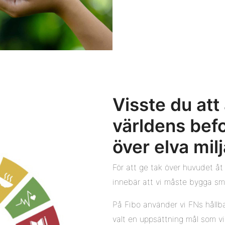
Visste du at
världens befo
över elva mil
För att ge tak över huvudet åt
innebär att vi måste bygga sma
På Fibo använder vi FNs hållba
valt en uppsättning mål som vi