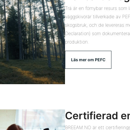
Trä är en förnybar resurs som 
väggskivorär tillverkade av PEFC
skogsbruk, och de levereras 
Declaration) som dokumenterar
produktion.
Läs mer om PEFC
Certifierad 
BREEAM.NO är ett certifierings