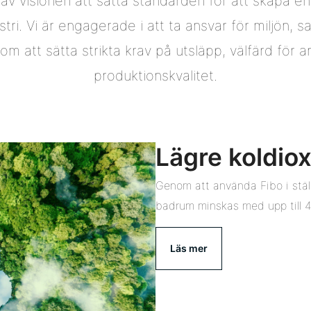
i av visionen att sätta standarden för att skapa e
tri. Vi är engagerade i att ta ansvar för miljön, 
m att sätta strikta krav på utsläpp, välfärd för a
produktionskvalitet.
Lägre koldio
Genom att använda Fibo i ställe
badrum minskas med upp till 
Läs mer