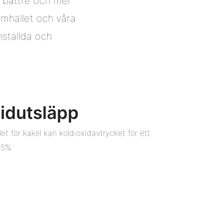
n bättre och mer
samhället och våra
nställda och
xidutsläpp
t för kakel kan koldioxidavtrycket för ett
45%.