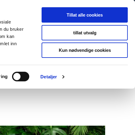
Tillat alle cookies
osiale
n du bruker
tillat utvalg
som kan
mlet inn
Kun nødvendige cookies
ring
Detaljer