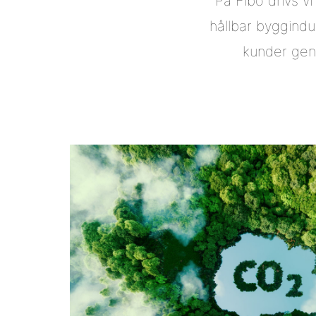
På Fibo drivs v
hållbar byggindus
kunder geno