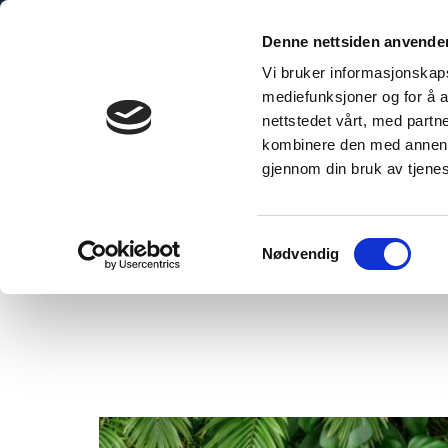
Hoppa
till
Denne nettsiden anvende
innehåll
Vi bruker informasjonskapsl
mediefunksjoner og for å a
nettstedet vårt, med part
kombinere den med annen in
gjennom din bruk av tjene
Home
»
Det hållbara valet
Samtykkevalg
Nødvendig